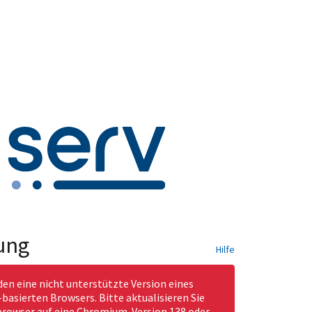
ung
Hilfe
den eine nicht unterstützte Version eines
asierten Browsers. Bitte aktualisieren Sie
rowser auf eine Chromium-Version 138 oder